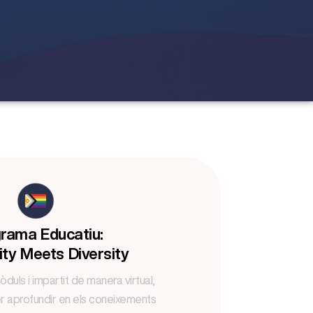
rama Educatiu:
ity Meets Diversity
uls i impartit de manera virtual,
r aprofundir en els coneixements