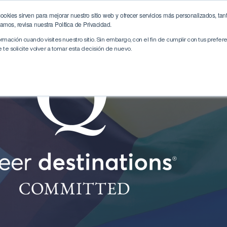
okies sirven para mejorar nuestro sitio web y ofrecer servicios más personalizados, tant
Experiences
Committed Partners
mos, revisa nuestra Política de Privacidad.
mación cuando visites nuestro sitio. Sin embargo, con el fin de cumplir con tus prefer
te solicite volver a tomar esta decisión de nuevo.