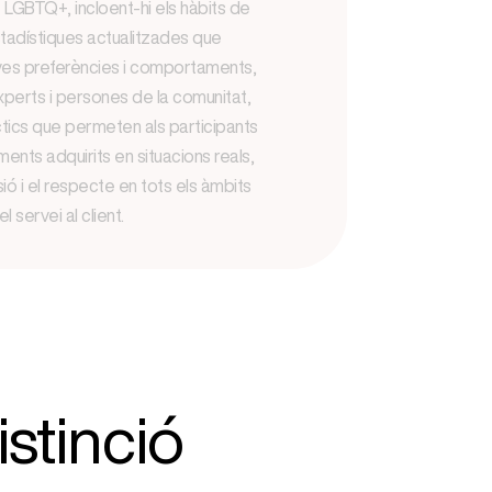
 LGBTQ+, incloent-hi els hàbits de
tadístiques actualitzades que
eves preferències i comportaments,
perts i persones de la comunitat,
tics que permeten als participants
ments adquirits en situacions reals,
ió i el respecte en tots els àmbits
el servei al client.
istinció