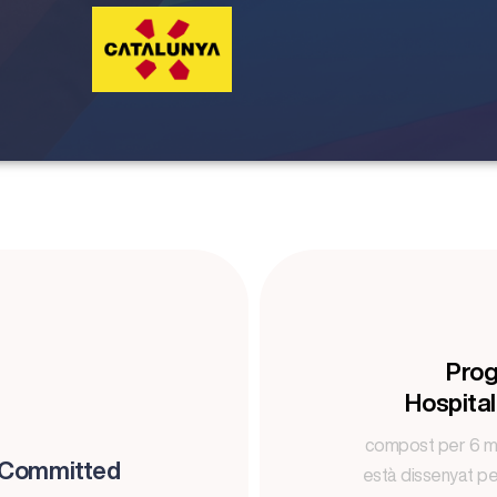
Prog
Hospital
compost per 6 mòd
 Committed
està dissenyat pe