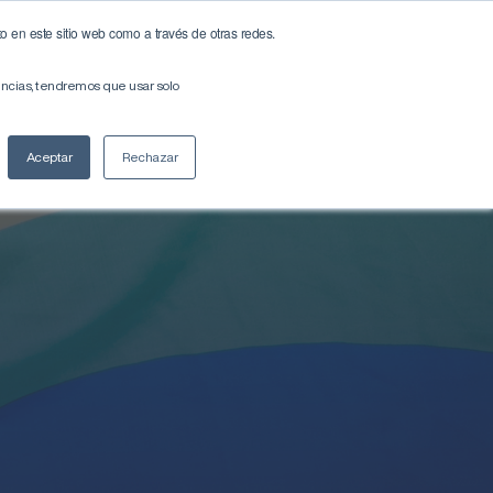
o en este sitio web como a través de otras redes.
encias, tendremos que usar solo
Aceptar
Rechazar