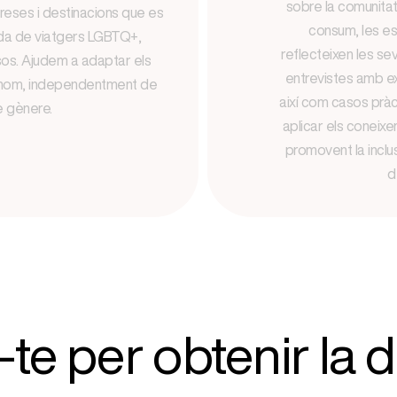
sobre la comunitat
reses i destinacions que es
consum, les es
lida de viatgers LGBTQ+,
reflecteixen les s
os. Ajudem a adaptar els
entrevistes amb ex
tothom, independentment de
així com casos pràc
e gènere.
aplicar els coneixe
promovent la inclus
d
-te per obtenir la d