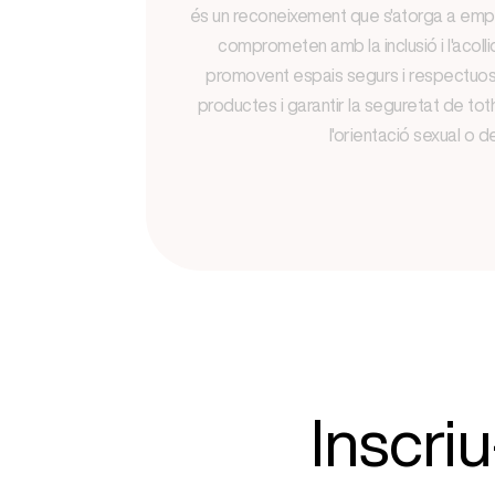
és un reconeixement que s'atorga a emp
comprometen amb la inclusió i l'acol
promovent espais segurs i respectuos
productes i garantir la seguretat de 
l'orientació sexual o d
Inscriu