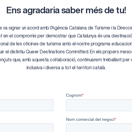
Ens agradaria saber més de tu!
ns va signar un acord amb l’Agència Catalana de Turisme i la Direcc
t en el compromís per demostrar que Catalunya és una destinació s
nal de les oficines de turisme amb el nostre programa educacional
 el distintiu Queer Destinations Committed. En els propers mesos, i 
ençuts que, amb aquesta col·laboració, continuarem treballant per c
inclusiva i diversa a tot el territori català.